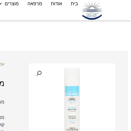
בית
אודות
מרפאה
מוצרים
עמ
מס
מג
מו
קול