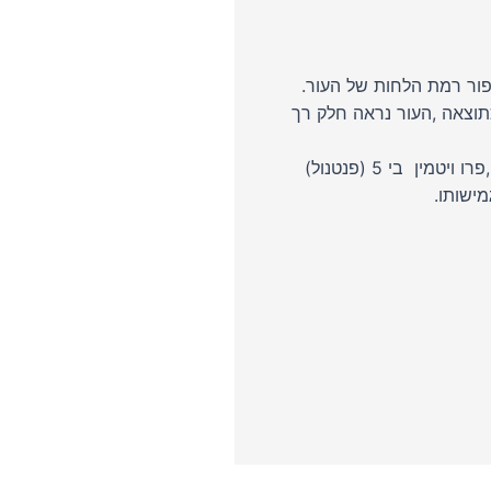
פור רמת הלחות של העור.
כתוצאה ,העור נראה חלק רך
מסיכת הקולגן מכילה שלל רכיבים פעילים כגון חימר המטהר את העור ,פרו ויטמין בי 5 (פנטנול)
ישותו.