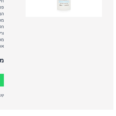
חי
פרו
המ
מס
הק
ורע
אש
מח
קטג